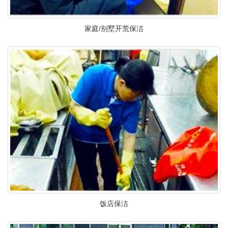
家庭/别墅开荒保洁
饭店保洁